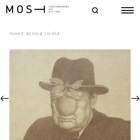
Home
All lots
Lot 60