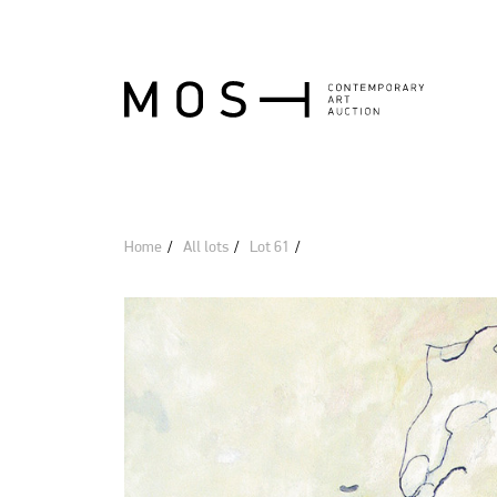
Home
All lots
Lot 61