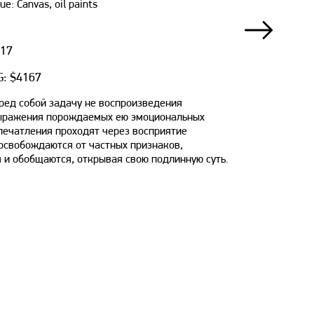
ue: Canvas, oil paints
417
: $4167
ред собой задачу не воспроизведения
выражения порождаемых ею эмоциональных
печатления проходят через восприятие
освобождаются от частных признаков,
 и обобщаются, открывая свою подлинную суть.