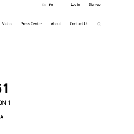
Log in
Sign-up
Ru
En
Video
Press Center
About
Contact Us
61
ON 1
KA