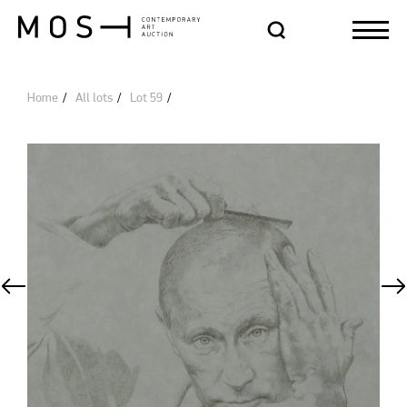
Home
All lots
Lot 59