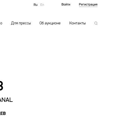
Войти
Регистрация
Ru
En
ео
Для прессы
Об аукционе
Контакты
8
ANAL
ЦЕВ