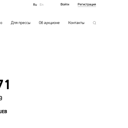
Войти
Регистрация
Ru
En
ео
Для прессы
Об аукционе
Контакты
71
9
ШЕВ