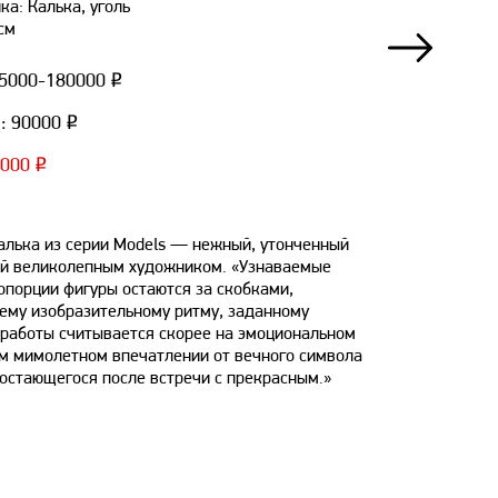
ка: Калька, уголь
см
5000-180000 ₽
: 90000 ₽
0000 ₽
алька из серии Models — нежный, утонченный
ый великолепным художником. «Узнаваемые
опорции фигуры остаются за скобками,
ему изобразительному ритму, заданному
 работы считывается скорее на эмоциональном
ом мимолетном впечатлении от вечного символа
остающегося после встречи с прекрасным.»