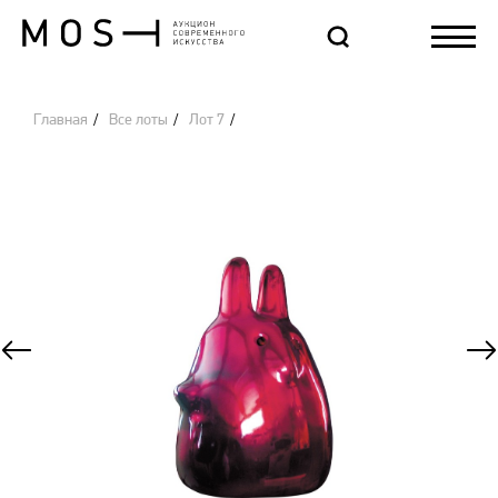
Главная
Все лоты
Лот 7