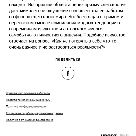
находят. Восприятие объекта через призму «детскости»
дает мимолетное ощущение совершенства ее работам
на фоне «недетского» мира. Это блестящая в прямом и
переносном смысле компиляция модных тенденций в
современном искусстве и авторского живого
самобытного личностного видения. Подобное искусство
отвечает на вопрос: «Как не потерять в себе что-то
очень важное и не раствориться реальности?»
ПОДЕЛИТЬСЯ
Правила использования веб-сайта
Правила покупки на аукционе MOST
Политика конфиденциальности
Согласие на обработку персональных данных
Политика в отношении файлов cookie